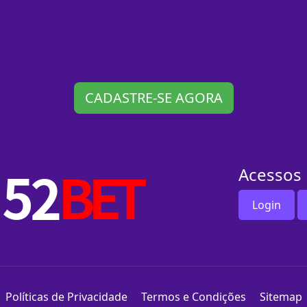
CADASTRE-SE AGORA
Acessos
Login
Políticas de Privacidade
Termos e Condições
Sitemap