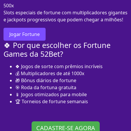
500x
Slots especiais de fortune com multiplicadores gigantes
e jackpots progressivos que podem chegar a milhões!
Jogar Fortune
🍀 Por que escolher os Fortune
Games da 52Bet?
🍀 Jogos de sorte com prêmios incríveis
💰 Multiplicadores de até 1000x
🎁 Bônus diários de fortune
🎯 Roda da fortuna gratuita
📱 Jogos otimizados para mobile
🏆 Torneios de fortune semanais
CADASTRE-SE AGORA