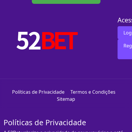
Aces
Log
Reg
Políticas de Privacidade
Termos e Condições
Sitemap
Políticas de Privacidade