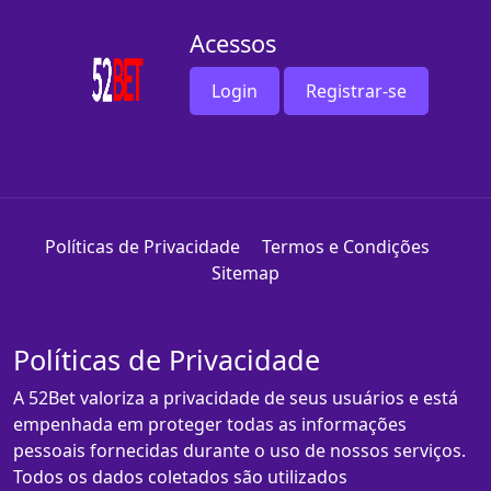
Acessos
Login
Registrar-se
Políticas de Privacidade
Termos e Condições
Sitemap
Políticas de Privacidade
A 52Bet valoriza a privacidade de seus usuários e está
empenhada em proteger todas as informações
pessoais fornecidas durante o uso de nossos serviços.
Todos os dados coletados são utilizados