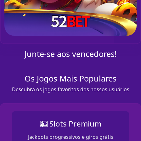
Junte-se aos vencedores!
Os Jogos Mais Populares
Descubra os jogos favoritos dos nossos usuários
🎰 Slots Premium
Jackpots progressivos e giros grátis