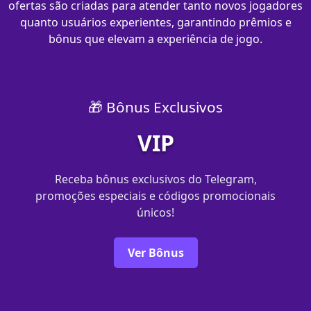
ofertas são criadas para atender tanto novos jogadores
quanto usuários experientes, garantindo prêmios e
bônus que elevam a experiência de jogo.
🎁 Bônus Exclusivos
VIP
Receba bônus exclusivos do Telegram,
promoções especiais e códigos promocionais
únicos!
Ver Bônus