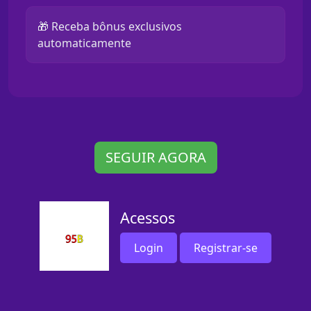
🎁 Receba bônus exclusivos
automaticamente
SEGUIR AGORA
Acessos
Login
Registrar-se