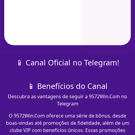
📱 Canal Oficial no Telegram!
📱 Benefícios do Canal
Descubra as vantagens de seguir a 9572Win.Com no
Telegram
O 9572Win.Com oferece uma série de bônus, desde
boas-vindas até promoções de fidelidade, além de um
clube VIP com benefícios únicos. Essas promoções