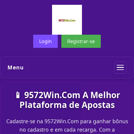
Login
Registrar-se
Menu
📱 9572Win.Com A Melhor
Plataforma de Apostas
Cadastre-se na 9572Win.Com para ganhar bônus
no cadastro e em cada recarga. Com a