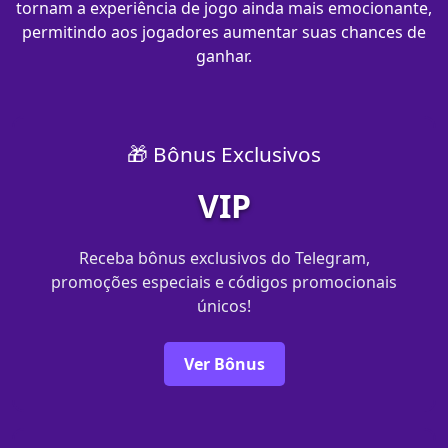
tornam a experiência de jogo ainda mais emocionante,
permitindo aos jogadores aumentar suas chances de
ganhar.
🎁 Bônus Exclusivos
VIP
Receba bônus exclusivos do Telegram,
promoções especiais e códigos promocionais
únicos!
Ver Bônus