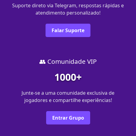
Suporte direto via Telegram, respostas rápidas e
atendimento personalizado!
Falar Suporte
👥 Comunidade VIP
1000+
Junte-se a uma comunidade exclusiva de
jogadores e compartilhe experiências!
Entrar Grupo