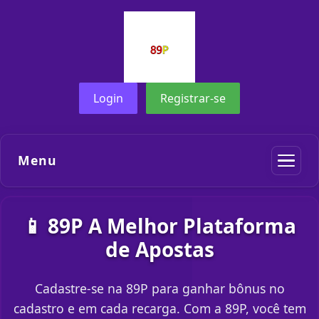
Login
Registrar-se
Menu
📱 89P A Melhor Plataforma
de Apostas
Cadastre-se na 89P para ganhar bônus no
cadastro e em cada recarga. Com a 89P, você tem