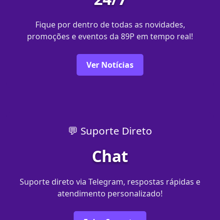
Fique por dentro de todas as novidades,
promoções e eventos da 89P em tempo real!
Ver Notícias
💬 Suporte Direto
Chat
Suporte direto via Telegram, respostas rápidas e
atendimento personalizado!