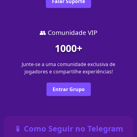
Falar Suporte
👥 Comunidade VIP
1000+
Junte-se a uma comunidade exclusiva de
jogadores e compartilhe experiências!
Entrar Grupo
📱 Como Seguir no Telegram