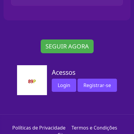
SEGUIR AGORA
Acessos
Login
Registrar-se
Políticas de Privacidade
Termos e Condições