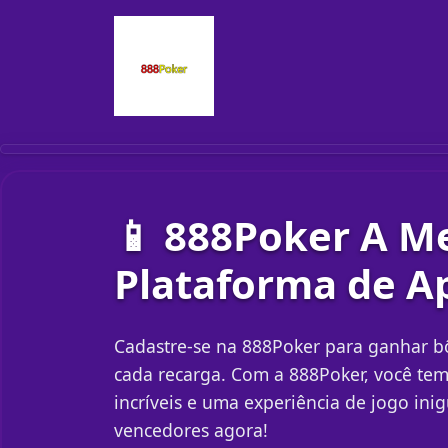
📱 888Poker A M
Plataforma de A
Cadastre-se na 888Poker para ganhar b
cada recarga. Com a 888Poker, você te
incríveis e uma experiência de jogo inig
vencedores agora!