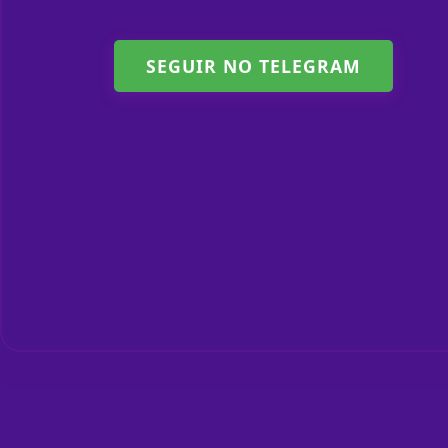
SEGUIR NO TELEGRAM