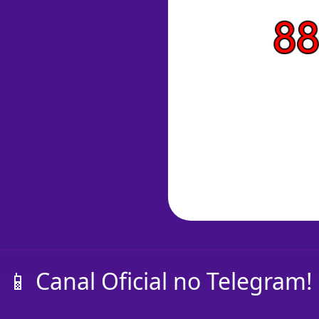
📱 Canal Oficial no Telegram!