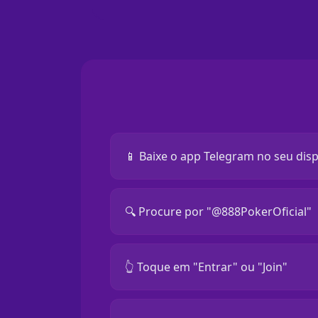
📱 Baixe o app Telegram no seu disp
🔍 Procure por "@888PokerOficial"
👆 Toque em "Entrar" ou "Join"