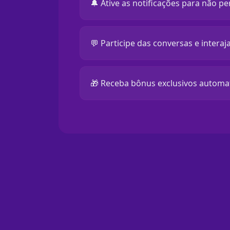
🔔 Ative as notificações para não p
💬 Participe das conversas e interaj
🎁 Receba bônus exclusivos autom