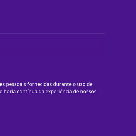
es pessoais fornecidas durante o uso de
elhoria contínua da experiência de nossos