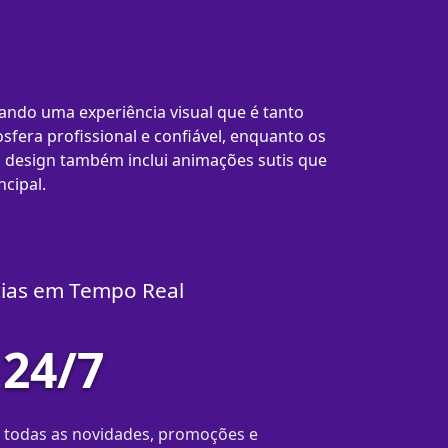
ndo uma experiência visual que é tanto
sfera profissional e confiável, enquanto os
O design também inclui animações sutis que
cipal.
cias em Tempo Real
24/7
e todas as novidades, promoções e