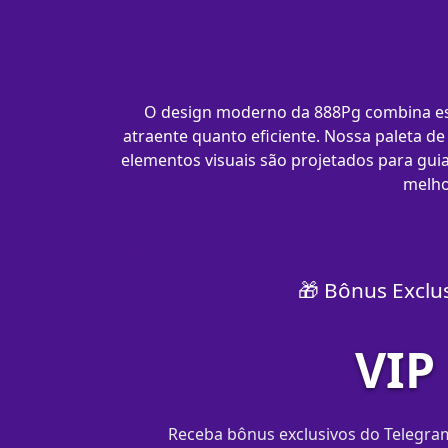
O design moderno da 888Pg combina est
atraente quanto eficiente. Nossa paleta de
elementos visuais são projetados para gui
melho
🎁 Bônus Exclu
VIP
Receba bônus exclusivos do Telegra