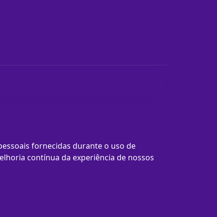
pessoais fornecidas durante o uso de
elhoria contínua da experiência de nossos