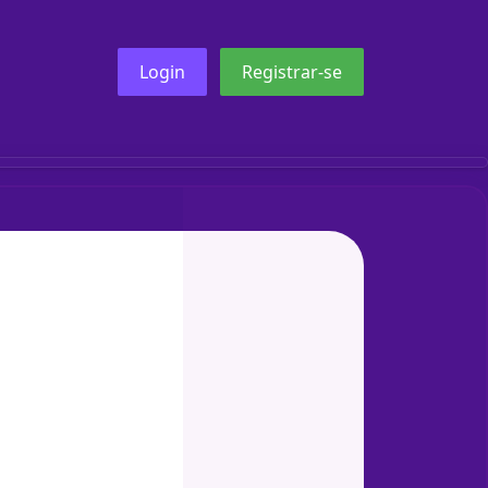
Login
Registrar-se