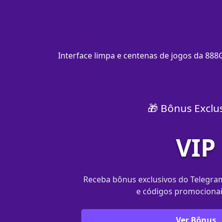
Interface limpa e centenas de jogos da 88
🎁 Bônus Exclu
VIP
Receba bônus exclusivos do Telegra
e códigos promocionai
Ver Bônus