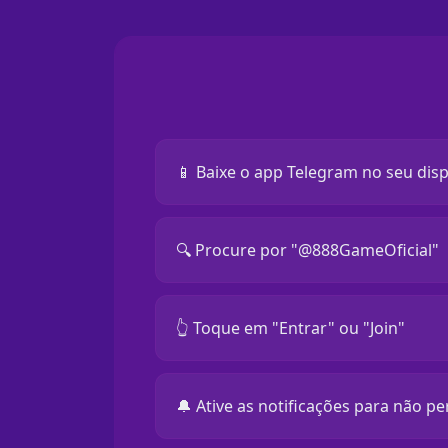
📱 Baixe o app Telegram no seu disp
🔍 Procure por "@888GameOficial"
👆 Toque em "Entrar" ou "Join"
🔔 Ative as notificações para não p