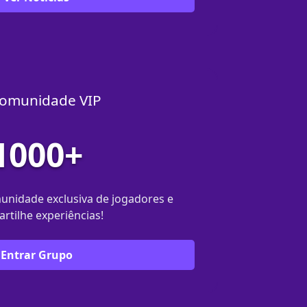
Comunidade VIP
1000+
unidade exclusiva de jogadores e
rtilhe experiências!
Entrar Grupo