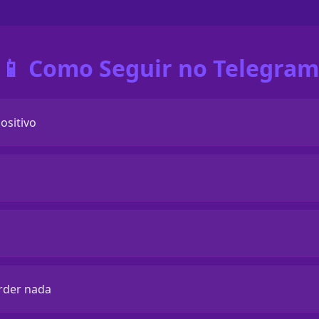
📱 Como Seguir no Telegram
ositivo
erder nada