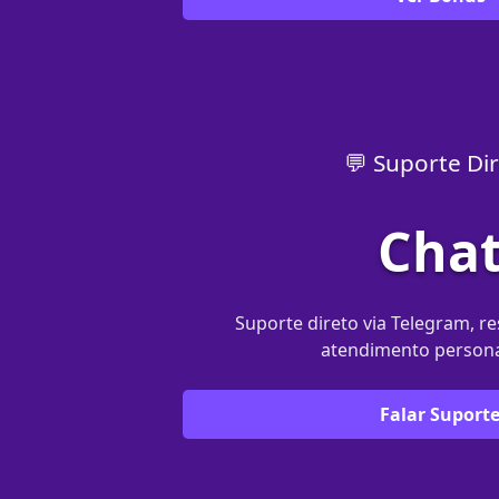
💬 Suporte Di
Cha
Suporte direto via Telegram, r
atendimento persona
Falar Suport