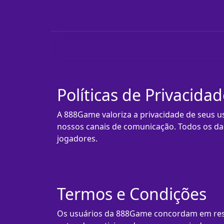
Políticas de Privacida
A 888Game valoriza a privacidade de seus 
nossos canais de comunicação. Todos os dad
jogadores.
Termos e Condições
Os usuários da 888Game concordam em respe