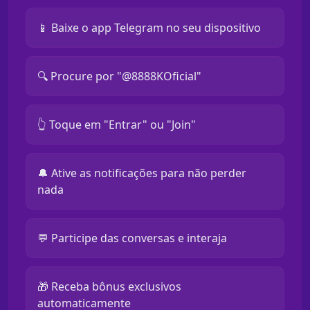
📱 Baixe o app Telegram no seu dispositivo
🔍 Procure por "@8888KOficial"
👆 Toque em "Entrar" ou "Join"
🔔 Ative as notificações para não perder
nada
💬 Participe das conversas e interaja
🎁 Receba bônus exclusivos
automaticamente