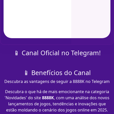
📱 Canal Oficial no Telegram!
📱 Benefícios do Canal
Descubra as vantagens de seguir a 8888K no Telegram
Descubra o que há de mais emocionante na categoria
'Novidades' do site
8888K
, com uma análise dos novos
lançamentos de jogos, tendências e inovações que
estão moldando o cenário dos jogos online em 2025.