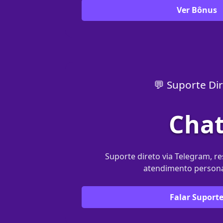
Ver Bônus
💬 Suporte Di
Cha
Suporte direto via Telegram, r
atendimento persona
Falar Suport