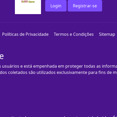
Login
Registrar-se
Políticas de Privacidade
Termos e Condições
Sitemap
de
us usuários e está empenhada em proteger todas as informa
os coletados são utilizados exclusivamente para fins de m