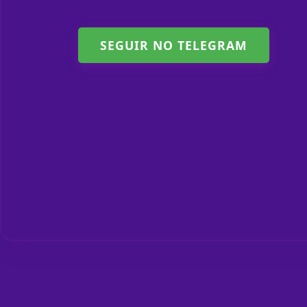
SEGUIR NO TELEGRAM