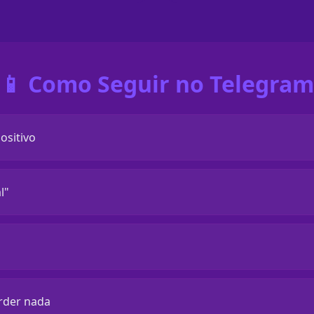
📱 Como Seguir no Telegram
ositivo
l"
erder nada