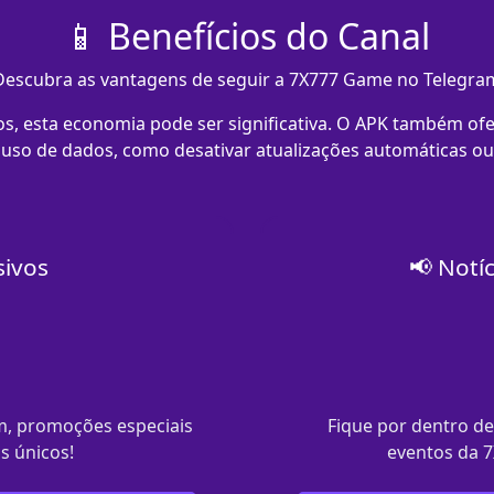
📱 Benefícios do Canal
Descubra as vantagens de seguir a 7X777 Game no Telegra
os, esta economia pode ser significativa. O APK também o
 uso de dados, como desativar atualizações automáticas ou 
sivos
📢 Notí
m, promoções especiais
Fique por dentro d
s únicos!
eventos da 