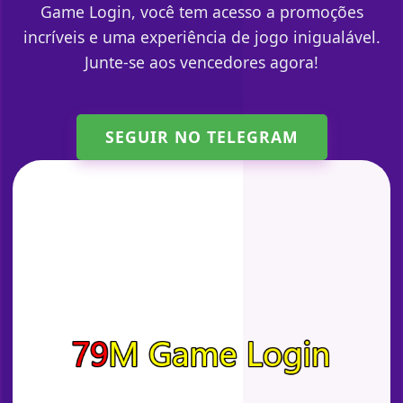
Game Login, você tem acesso a promoções
incríveis e uma experiência de jogo inigualável.
Junte-se aos vencedores agora!
SEGUIR NO TELEGRAM