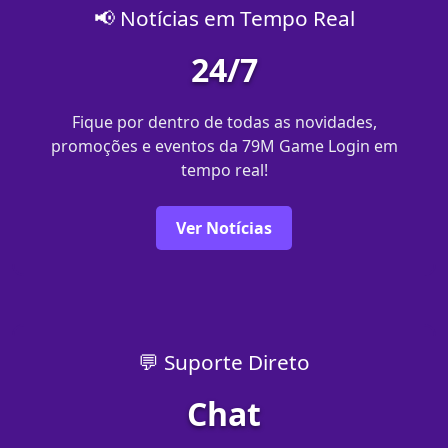
📢 Notícias em Tempo Real
24/7
Fique por dentro de todas as novidades,
promoções e eventos da 79M Game Login em
tempo real!
Ver Notícias
💬 Suporte Direto
Chat