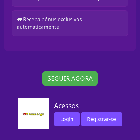
🎁 Receba bônus exclusivos
automaticamente
SEGUIR AGORA
Acessos
Login
Registrar-se