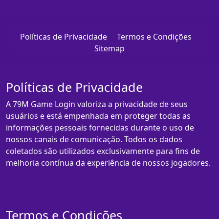
Políticas de Privacidade
Termos e Condições
Sitemap
Políticas de Privacidade
A 79M Game Login valoriza a privacidade de seus
usuários e está empenhada em proteger todas as
informações pessoais fornecidas durante o uso de
nossos canais de comunicação. Todos os dados
coletados são utilizados exclusivamente para fins de
melhoria contínua da experiência de nossos jogadores.
Termos e Condições