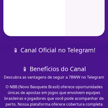
📱 Canal Oficial no Telegram!
📱 Benefícios do Canal
Descubra as vantagens de seguir a 78WW no Telegram
O NBB (Novo Basquete Brasil) oferece oportunidades
únicas de apostas em jogos que envolvem equipes
brasileiras e jogadores que você pode acompanhar de
perto. Nossa plataforma oferece cobertura completa