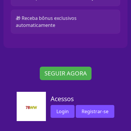
🎁 Receba bônus exclusivos
automaticamente
SEGUIR AGORA
Acessos
Login
Registrar-se