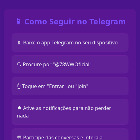
📱 Como Seguir no Telegram
📱 Baixe o app Telegram no seu dispositivo
🔍 Procure por "@78WWOficial"
👆 Toque em "Entrar" ou "Join"
🔔 Ative as notificações para não perder
nada
💬 Participe das conversas e interaja