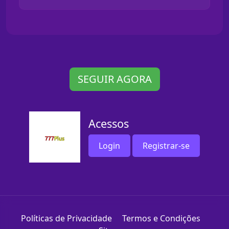
SEGUIR AGORA
Acessos
Login
Registrar-se
Políticas de Privacidade
Termos e Condições