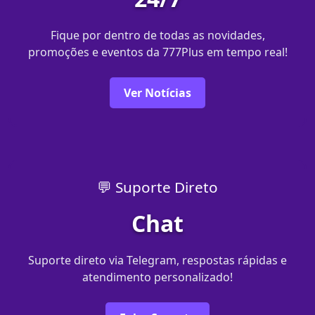
Fique por dentro de todas as novidades,
promoções e eventos da 777Plus em tempo real!
Ver Notícias
💬 Suporte Direto
Chat
Suporte direto via Telegram, respostas rápidas e
atendimento personalizado!