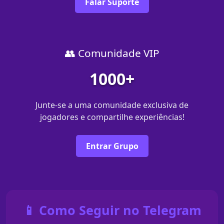
Falar Suporte
👥 Comunidade VIP
1000+
Junte-se a uma comunidade exclusiva de
jogadores e compartilhe experiências!
Entrar Grupo
📱 Como Seguir no Telegram