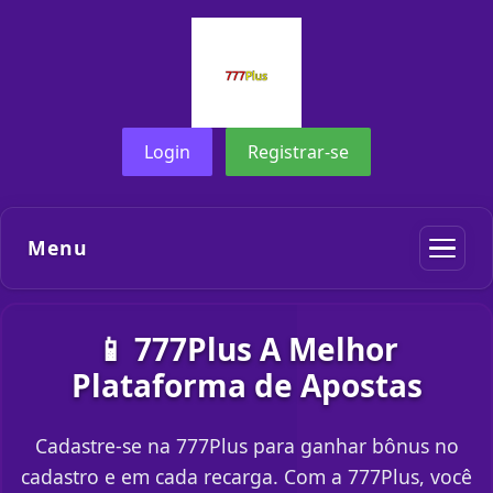
Login
Registrar-se
Menu
📱 777Plus A Melhor
Plataforma de Apostas
Cadastre-se na 777Plus para ganhar bônus no
cadastro e em cada recarga. Com a 777Plus, você