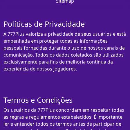
Sitemap
Políticas de Privacidade
A 777Plus valoriza a privacidade de seus usuários e está
empenhada em proteger todas as informações
pessoais fornecidas durante o uso de nossos canais de
comunicação. Todos os dados coletados são utilizados
exclusivamente para fins de melhoria contínua da
experiência de nossos jogadores.
Termos e Condições
Os usuários da 777Plus concordam em respeitar todas
as regras e regulamentos estabelecidos. É importante
ler e entender todos os termos antes de participar de