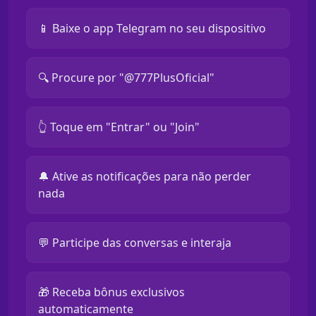
📱 Baixe o app Telegram no seu dispositivo
🔍 Procure por "@777PlusOficial"
👆 Toque em "Entrar" ou "Join"
🔔 Ative as notificações para não perder
nada
💬 Participe das conversas e interaja
🎁 Receba bônus exclusivos
automaticamente