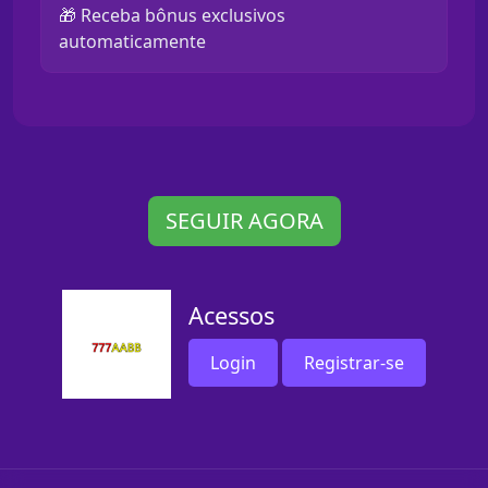
🎁 Receba bônus exclusivos
automaticamente
SEGUIR AGORA
Acessos
Login
Registrar-se