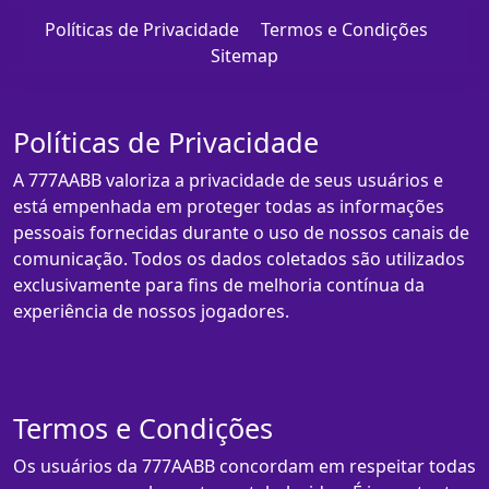
Políticas de Privacidade
Termos e Condições
Sitemap
Políticas de Privacidade
A 777AABB valoriza a privacidade de seus usuários e
está empenhada em proteger todas as informações
pessoais fornecidas durante o uso de nossos canais de
comunicação. Todos os dados coletados são utilizados
exclusivamente para fins de melhoria contínua da
experiência de nossos jogadores.
Termos e Condições
Os usuários da 777AABB concordam em respeitar todas