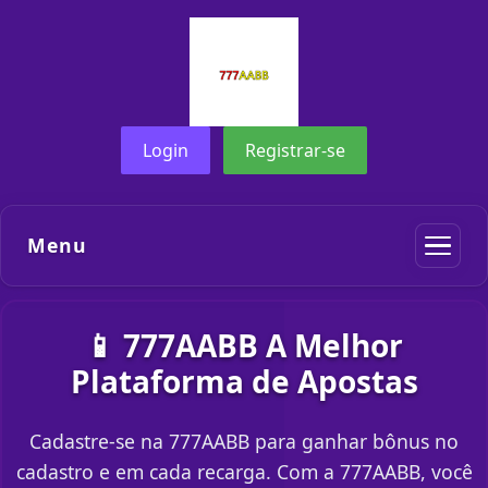
Login
Registrar-se
Menu
📱 777AABB A Melhor
Plataforma de Apostas
Cadastre-se na 777AABB para ganhar bônus no
cadastro e em cada recarga. Com a 777AABB, você