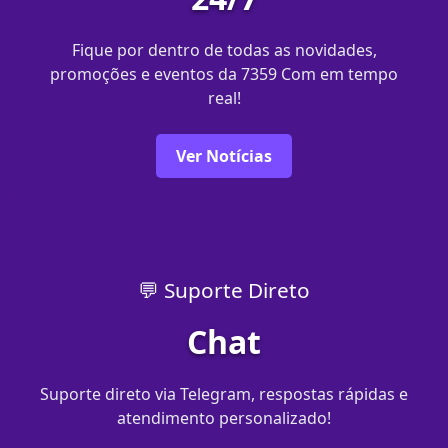
Fique por dentro de todas as novidades,
promoções e eventos da 7359 Com em tempo
real!
Ver Notícias
💬 Suporte Direto
Chat
Suporte direto via Telegram, respostas rápidas e
atendimento personalizado!