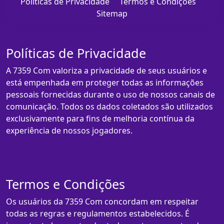
Políticas de Privacidade
Termos e Condições
Sitemap
Políticas de Privacidade
A 7359 Com valoriza a privacidade de seus usuários e
está empenhada em proteger todas as informações
pessoais fornecidas durante o uso de nossos canais de
comunicação. Todos os dados coletados são utilizados
exclusivamente para fins de melhoria contínua da
experiência de nossos jogadores.
Termos e Condições
Os usuários da 7359 Com concordam em respeitar
todas as regras e regulamentos estabelecidos. É