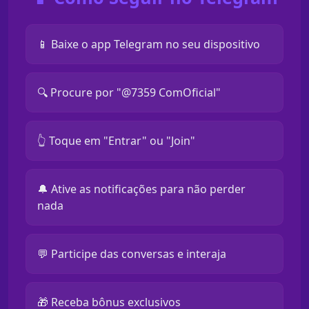
📱 Baixe o app Telegram no seu dispositivo
🔍 Procure por "@7359 ComOficial"
👆 Toque em "Entrar" ou "Join"
🔔 Ative as notificações para não perder
nada
💬 Participe das conversas e interaja
🎁 Receba bônus exclusivos