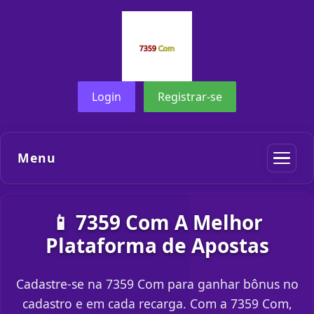
Login
Registrar-se
Menu
📱 7359 Com A Melhor
Plataforma de Apostas
Cadastre-se na 7359 Com para ganhar bônus no
cadastro e em cada recarga. Com a 7359 Com,