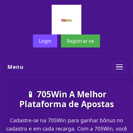
Login
Registrar-se
Menu
📱 705Win A Melhor
Plataforma de Apostas
Cadastre-se na 705Win para ganhar bônus no
cadastro e em cada recarga. Com a 705Win, você