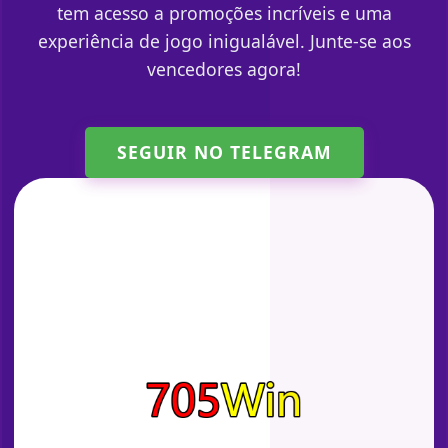
tem acesso a promoções incríveis e uma
experiência de jogo inigualável. Junte-se aos
vencedores agora!
SEGUIR NO TELEGRAM