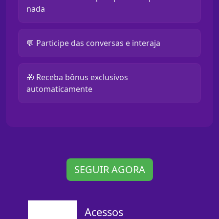
nada
💬 Participe das conversas e interaja
🎁 Receba bônus exclusivos
automaticamente
SEGUIR AGORA
Acessos