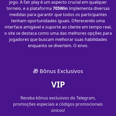
jogo. A fair play é um aspecto crucial em qualquer
torneio, e a plataforma
705Win
implementa diversas
medidas para garantir que todos os participantes
tenham oportunidades iguais. Oferecendo uma
interface amigável e suporte ao cliente em tempo real,
o site se destaca como uma das melhores opções para
jogadores que buscam melhorar suas habilidades
enquanto se divertem. O envo.
🎁 Bônus Exclusivos
VIP
Receba bônus exclusivos do Telegram,
promoções especiais e códigos promocionais
únicos!