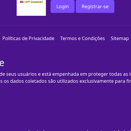
Login
Registrar-se
Políticas de Privacidade
Termos e Condições
Sitemap
de
 de seus usuários e está empenhada em proteger todas as 
 os dados coletados são utilizados exclusivamente para fi