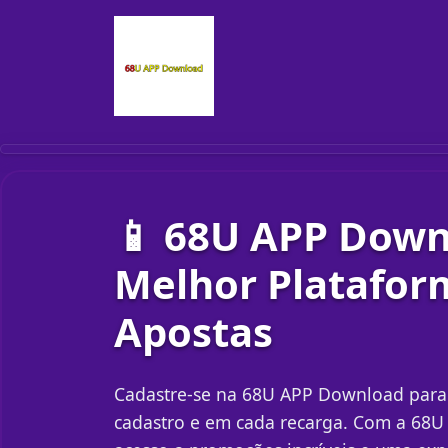
📱 68U APP Down
Melhor Platafor
Apostas
Cadastre-se na 68U APP Download para
cadastro e em cada recarga. Com a 68