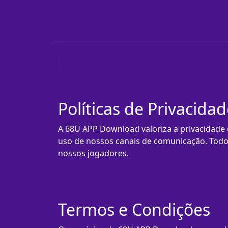
Políticas de Privacida
A 68U APP Download valoriza a privacidade
uso de nossos canais de comunicação. Todos
nossos jogadores.
Termos e Condições