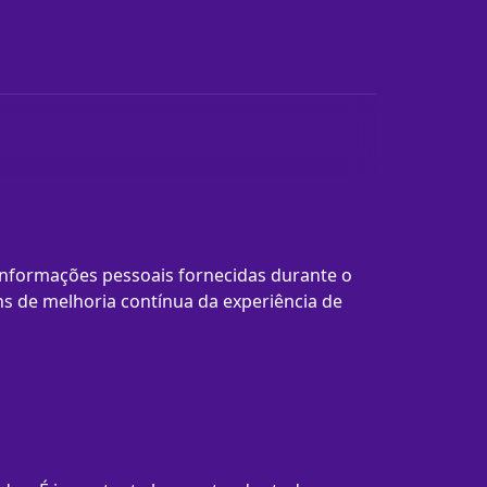
informações pessoais fornecidas durante o
ns de melhoria contínua da experiência de