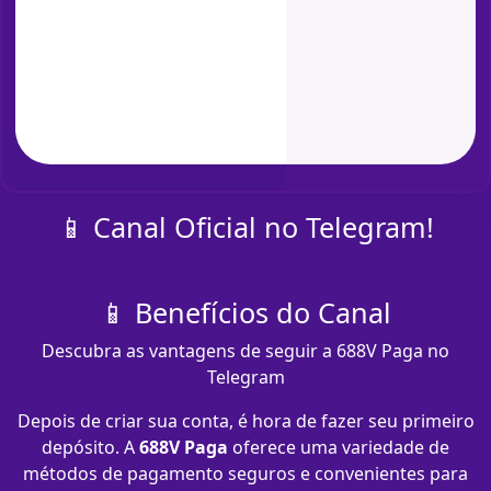
📱 Canal Oficial no Telegram!
📱 Benefícios do Canal
Descubra as vantagens de seguir a 688V Paga no
Telegram
Depois de criar sua conta, é hora de fazer seu primeiro
depósito. A
688V Paga
oferece uma variedade de
métodos de pagamento seguros e convenientes para