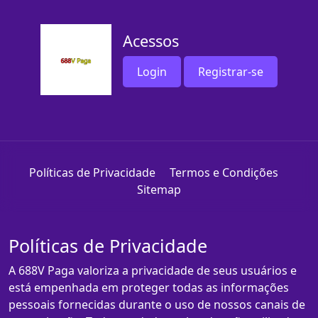
Acessos
Login
Registrar-se
Políticas de Privacidade
Termos e Condições
Sitemap
Políticas de Privacidade
A 688V Paga valoriza a privacidade de seus usuários e
está empenhada em proteger todas as informações
pessoais fornecidas durante o uso de nossos canais de