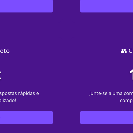
reto
👥 
t
espostas rápidas e
Junte-se a uma com
lizado!
compa
e