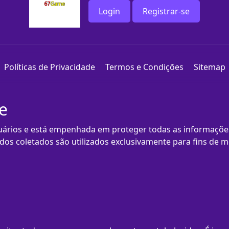
Login
Registrar-se
Políticas de Privacidade
Termos e Condições
Sitemap
de
suários e está empenhada em proteger todas as informaçõe
os coletados são utilizados exclusivamente para fins de m