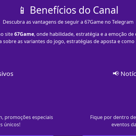
📱 Benefícios do Canal
Descubra as vantagens de seguir a 67Game no Telegram
o site
67Game
, onde habilidade, estratégia e a emoção 
 sobre as variantes do jogo, estratégias de aposta e como
sivos
📢 Notí
m, promoções especiais
Fique por dentro d
s únicos!
eventos d