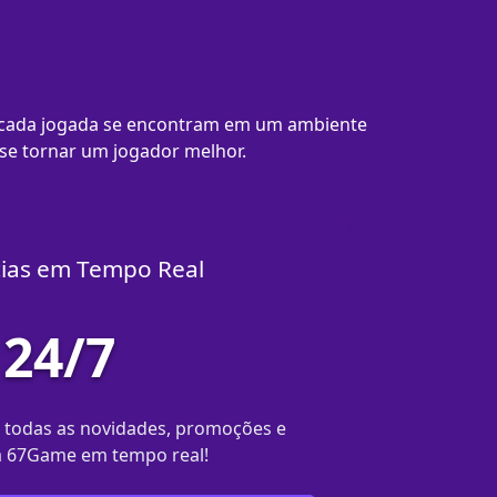
de cada jogada se encontram em um ambiente
 se tornar um jogador melhor.
cias em Tempo Real
24/7
e todas as novidades, promoções e
a 67Game em tempo real!