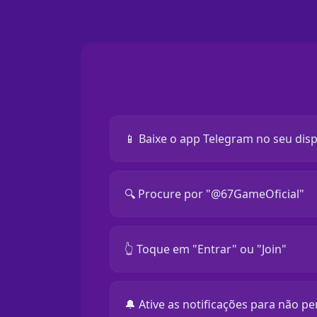
📱 Baixe o app Telegram no seu disp
🔍 Procure por "@67GameOficial"
👆 Toque em "Entrar" ou "Join"
🔔 Ative as notificações para não p