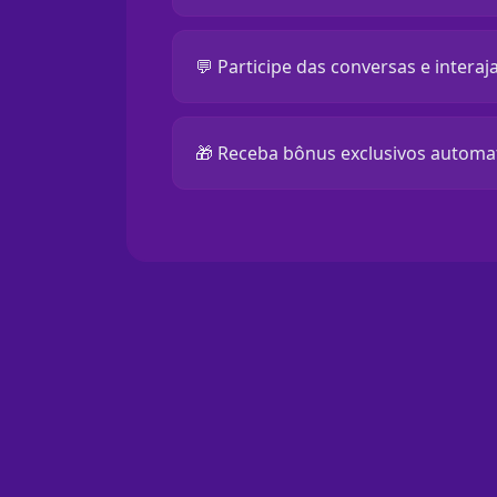
💬 Participe das conversas e interaj
🎁 Receba bônus exclusivos autom