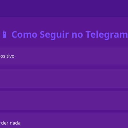
📱 Como Seguir no Telegram
ositivo
erder nada