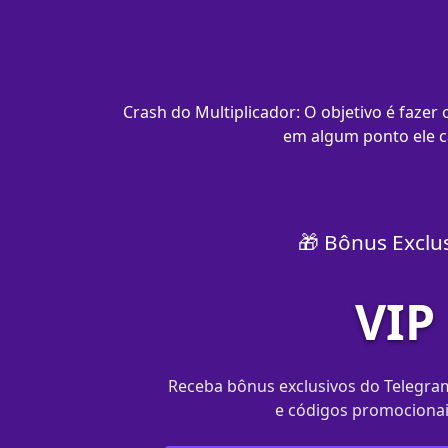
Crash do Multiplicador: O objetivo é faze
em algum ponto ele ca
🎁 Bônus Exclu
VIP
Receba bônus exclusivos do Telegra
e códigos promocionai