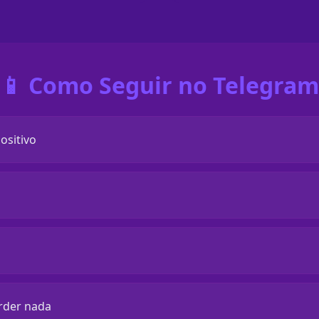
📱 Como Seguir no Telegram
ositivo
erder nada