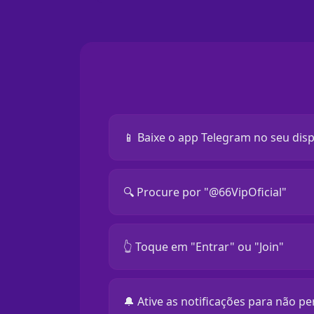
📱 Baixe o app Telegram no seu disp
🔍 Procure por "@66VipOficial"
👆 Toque em "Entrar" ou "Join"
🔔 Ative as notificações para não p