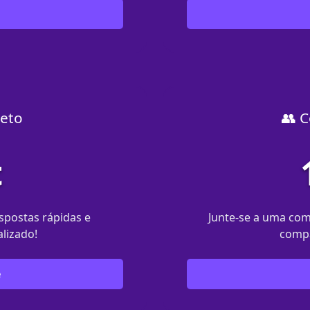
reto
👥 
t
espostas rápidas e
Junte-se a uma com
lizado!
compa
e