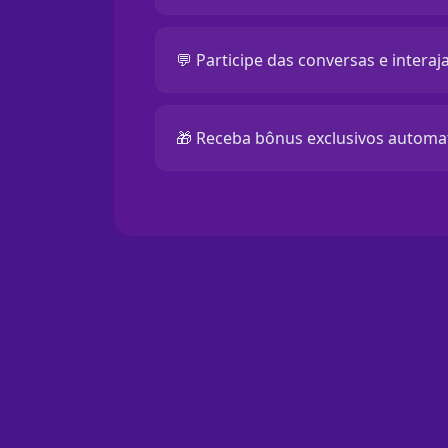
💬 Participe das conversas e interaj
🎁 Receba bônus exclusivos autom