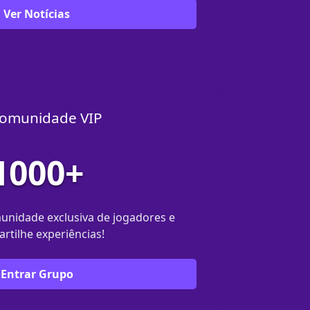
Ver Notícias
Comunidade VIP
1000+
unidade exclusiva de jogadores e
rtilhe experiências!
Entrar Grupo