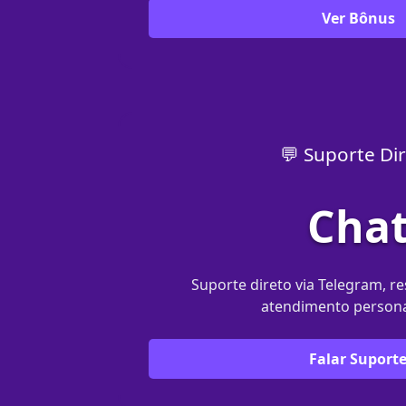
Ver Bônus
💬 Suporte Di
Cha
Suporte direto via Telegram, r
atendimento persona
Falar Suport