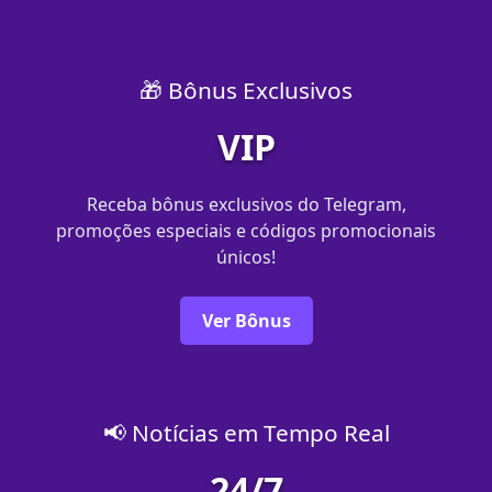
🎁 Bônus Exclusivos
VIP
Receba bônus exclusivos do Telegram,
promoções especiais e códigos promocionais
únicos!
Ver Bônus
📢 Notícias em Tempo Real
24/7