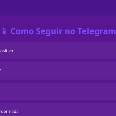
📱 Como Seguir no Telegram
ositivo
"
erder nada