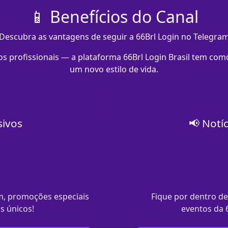
📱 Benefícios do Canal
Descubra as vantagens de seguir a 66Brl Login no Telegra
gos profissionais — a plataforma 66Brl Login Brasil tem c
um novo estilo de vida.
sivos
📢 Notí
m, promoções especiais
Fique por dentro d
s únicos!
eventos da 