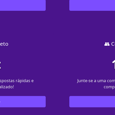
reto
👥 
t
espostas rápidas e
Junte-se a uma com
lizado!
compa
e