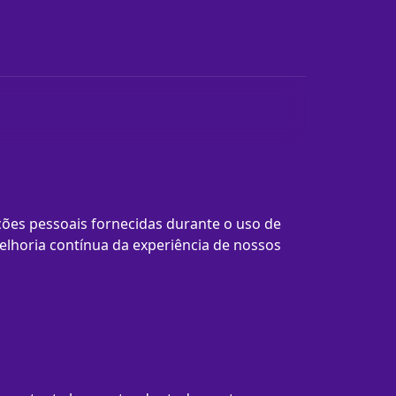
ções pessoais fornecidas durante o uso de
elhoria contínua da experiência de nossos