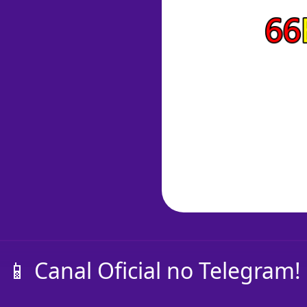
📱 Canal Oficial no Telegram!