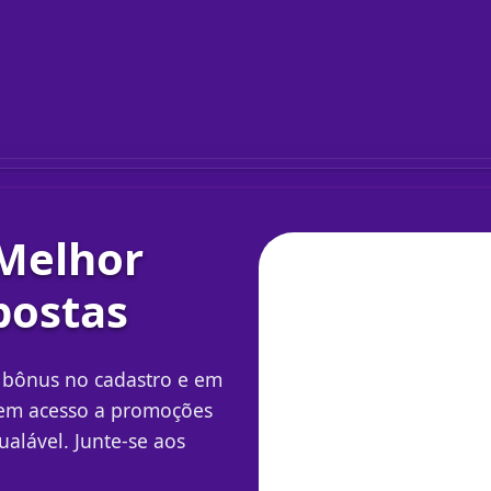
 Melhor
postas
r bônus no cadastro e em
 tem acesso a promoções
ualável. Junte-se aos