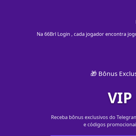
Na 66Brl Login , cada jogador encontra jo
🎁 Bônus Exclu
VIP
Receba bônus exclusivos do Telegra
e códigos promocionai