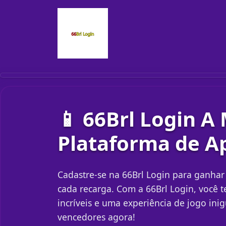
📱 66Brl Login A
Plataforma de A
Cadastre-se na 66Brl Login para ganha
cada recarga. Com a 66Brl Login, você
incríveis e uma experiência de jogo inig
vencedores agora!