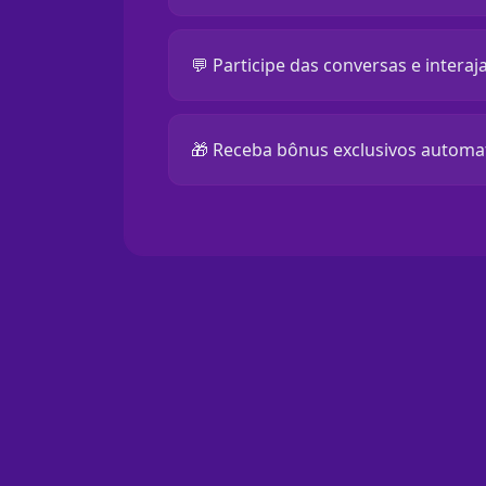
💬 Participe das conversas e interaj
🎁 Receba bônus exclusivos autom