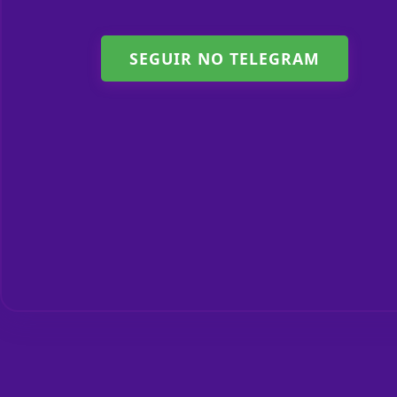
SEGUIR NO TELEGRAM