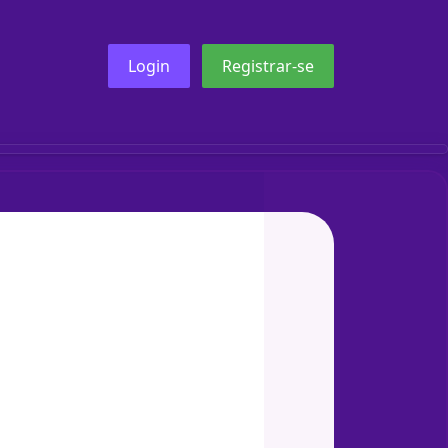
Login
Registrar-se