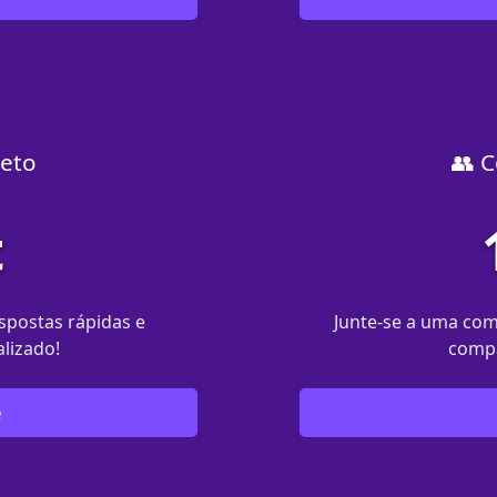
reto
👥 
t
espostas rápidas e
Junte-se a uma com
lizado!
compa
e