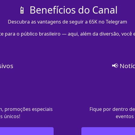
📱 Benefícios do Canal
Descubra as vantagens de seguir a 65K no Telegram
para o público brasileiro — aqui, além da diversão, você 
sivos
📢 Notí
m, promoções especiais
Fique por dentro d
s únicos!
eventos