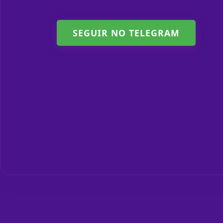
SEGUIR NO TELEGRAM