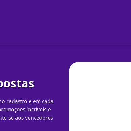
postas
no cadastro e em cada
promoções incríveis e
unte-se aos vencedores