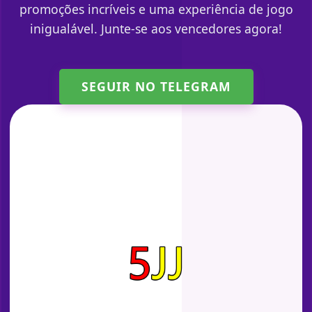
promoções incríveis e uma experiência de jogo
inigualável. Junte-se aos vencedores agora!
SEGUIR NO TELEGRAM