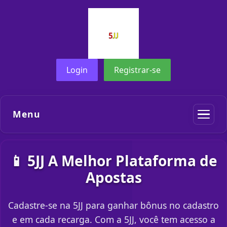
Login
Registrar-se
Menu
📱 5JJ A Melhor Plataforma de
Apostas
Cadastre-se na 5JJ para ganhar bônus no cadastro
e em cada recarga. Com a 5JJ, você tem acesso a