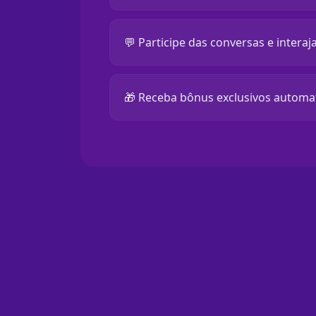
💬 Participe das conversas e interaj
🎁 Receba bônus exclusivos autom