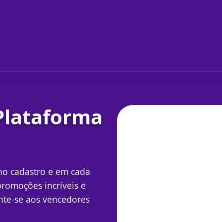
Plataforma
no cadastro e em cada
promoções incríveis e
unte-se aos vencedores