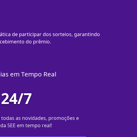
tica de participar dos sorteios, garantindo
ecebimento do prêmio.
cias em Tempo Real
24/7
e todas as novidades, promoções e
 da 5EE em tempo real!