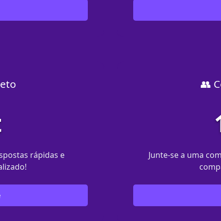
reto
👥 
t
espostas rápidas e
Junte-se a uma com
lizado!
compa
e