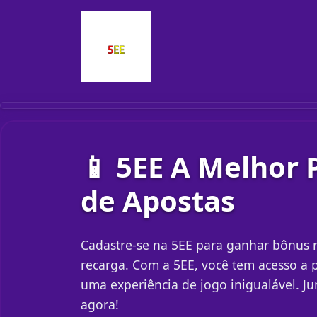
📱 5EE A Melhor 
de Apostas
Cadastre-se na 5EE para ganhar bônus 
recarga. Com a 5EE, você tem acesso a 
uma experiência de jogo inigualável. J
agora!