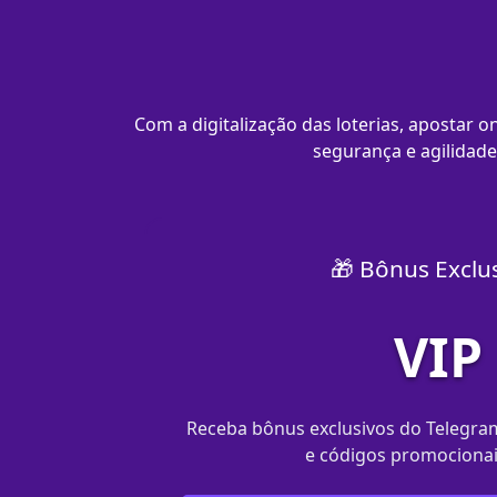
Com a digitalização das loterias, apostar 
segurança e agilidad
🎁 Bônus Exclu
VIP
Receba bônus exclusivos do Telegra
e códigos promocionai