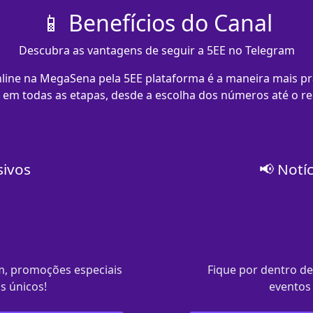
📱 Benefícios do Canal
Descubra as vantagens de seguir a 5EE no Telegram
online na MegaSena pela 5EE plataforma é a maneira mais prá
e em todas as etapas, desde a escolha dos números até o r
sivos
📢 Notí
m, promoções especiais
Fique por dentro d
s únicos!
eventos