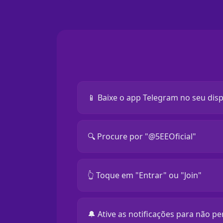
📱 Baixe o app Telegram no seu disp
🔍 Procure por "@5EEOficial"
👆 Toque em "Entrar" ou "Join"
🔔 Ative as notificações para não p