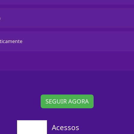
a
aticamente
SEGUIR AGORA
Acessos