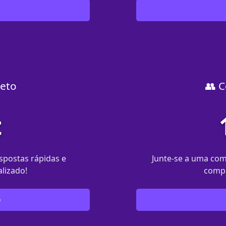
reto
👥 
t
espostas rápidas e
Junte-se a uma com
lizado!
compa
e