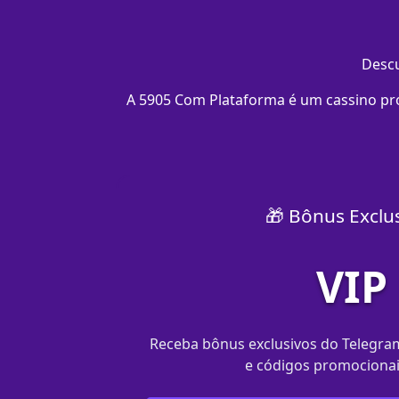
Descu
A 5905 Com Plataforma é um cassino pro
🎁 Bônus Exclu
VIP
Receba bônus exclusivos do Telegra
e códigos promocionai