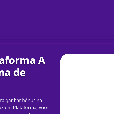
taforma A
ma de
ara ganhar bônus no
5 Com Plataforma, você