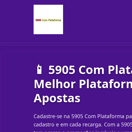
📱 5905 Com Pla
Melhor Platafor
Apostas
Cadastre-se na 5905 Com Plataforma p
cadastro e em cada recarga. Com a 590