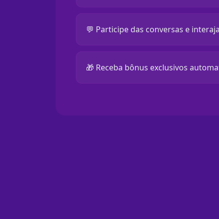
💬 Participe das conversas e interaj
🎁 Receba bônus exclusivos autom