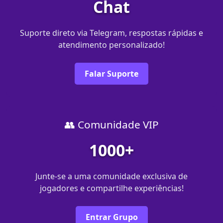
Chat
Suporte direto via Telegram, respostas rápidas e
atendimento personalizado!
Falar Suporte
👥 Comunidade VIP
1000+
Junte-se a uma comunidade exclusiva de
jogadores e compartilhe experiências!
Entrar Grupo