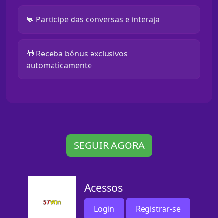
💬 Participe das conversas e interaja
🎁 Receba bônus exclusivos
automaticamente
SEGUIR AGORA
Acessos
Login
Registrar-se