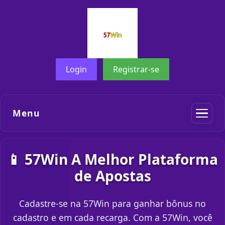
Login
Registrar-se
Menu
📱 57Win A Melhor Plataforma
de Apostas
Cadastre-se na 57Win para ganhar bônus no
cadastro e em cada recarga. Com a 57Win, você