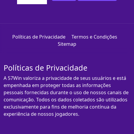
Políticas de Privacidade
Termos e Condições
Sitemap
Políticas de Privacidade
A 57Win valoriza a privacidade de seus usuários e está
empenhada em proteger todas as informações
pessoais fornecidas durante o uso de nossos canais de
comunicação. Todos os dados coletados são utilizados
exclusivamente para fins de melhoria contínua da
experiência de nossos jogadores.