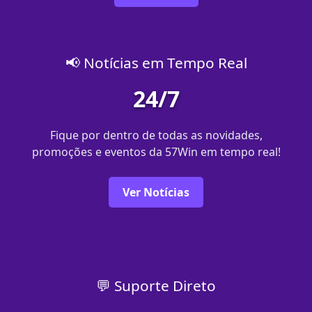
📢 Notícias em Tempo Real
24/7
Fique por dentro de todas as novidades,
promoções e eventos da 57Win em tempo real!
Ver Notícias
💬 Suporte Direto