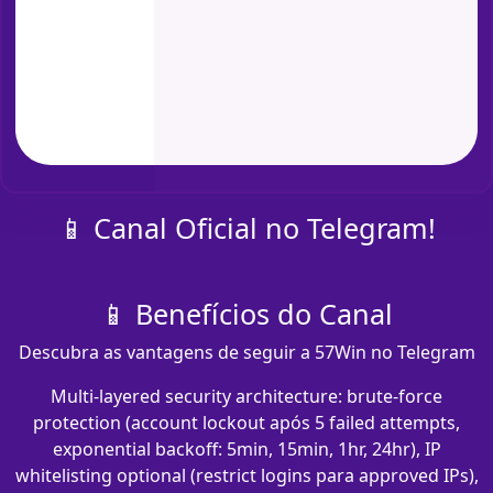
📱 Canal Oficial no Telegram!
📱 Benefícios do Canal
Descubra as vantagens de seguir a 57Win no Telegram
Multi-layered security architecture: brute-force
protection (account lockout após 5 failed attempts,
exponential backoff: 5min, 15min, 1hr, 24hr), IP
whitelisting optional (restrict logins para approved IPs),