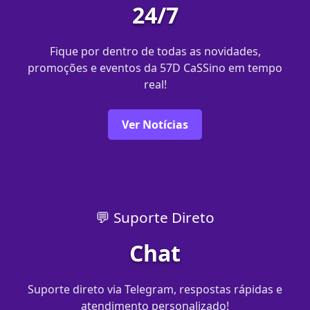
24/7
Fique por dentro de todas as novidades,
promoções e eventos da 57D CaSSino em tempo
real!
Ver Notícias
💬 Suporte Direto
Chat
Suporte direto via Telegram, respostas rápidas e
atendimento personalizado!