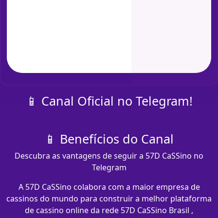
📱 Canal Oficial no Telegram!
📱 Benefícios do Canal
Descubra as vantagens de seguir a 57D CaSSino no
Telegram
A 57D CaSSino colabora com a maior empresa de
cassinos do mundo para construir a melhor plataforma
de cassino online da rede 57D CaSSino Brasil ,