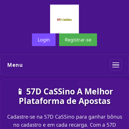
Login
Registrar-se
Menu
📱 57D CaSSino A Melhor
Plataforma de Apostas
Cadastre-se na 57D CaSSino para ganhar bônus
no cadastro e em cada recarga. Com a 57D