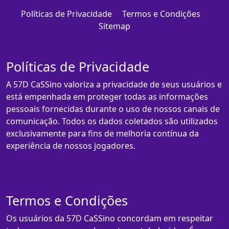
Políticas de Privacidade
Termos e Condições
Sitemap
Políticas de Privacidade
A 57D CaSSino valoriza a privacidade de seus usuários e
está empenhada em proteger todas as informações
pessoais fornecidas durante o uso de nossos canais de
comunicação. Todos os dados coletados são utilizados
exclusivamente para fins de melhoria contínua da
experiência de nossos jogadores.
Termos e Condições
Os usuários da 57D CaSSino concordam em respeitar