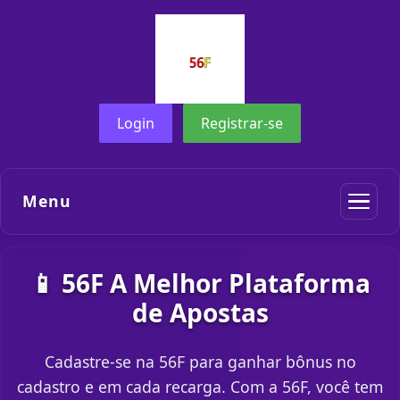
Login
Registrar-se
Menu
📱 56F A Melhor Plataforma
de Apostas
Cadastre-se na 56F para ganhar bônus no
cadastro e em cada recarga. Com a 56F, você tem