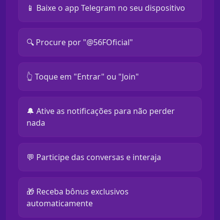
📱 Baixe o app Telegram no seu dispositivo
🔍 Procure por "@56FOficial"
👆 Toque em "Entrar" ou "Join"
🔔 Ative as notificações para não perder
nada
💬 Participe das conversas e interaja
🎁 Receba bônus exclusivos
automaticamente