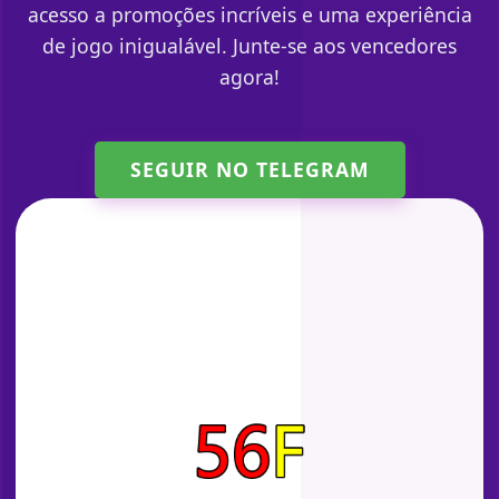
acesso a promoções incríveis e uma experiência
de jogo inigualável. Junte-se aos vencedores
agora!
SEGUIR NO TELEGRAM