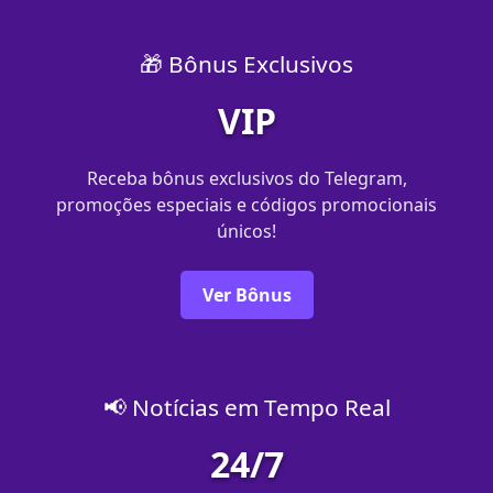
🎁 Bônus Exclusivos
VIP
Receba bônus exclusivos do Telegram,
promoções especiais e códigos promocionais
únicos!
Ver Bônus
📢 Notícias em Tempo Real
24/7