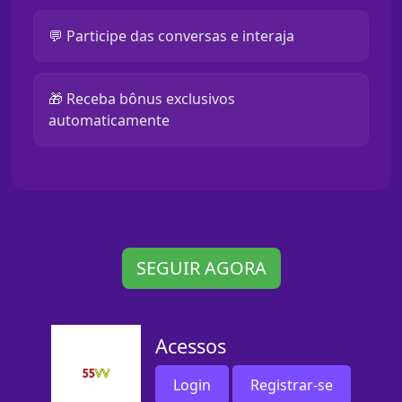
💬 Participe das conversas e interaja
🎁 Receba bônus exclusivos
automaticamente
SEGUIR AGORA
Acessos
Login
Registrar-se