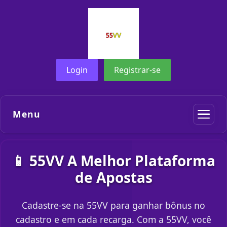
Login
Registrar-se
Menu
📱 55VV A Melhor Plataforma
de Apostas
Cadastre-se na 55VV para ganhar bônus no
cadastro e em cada recarga. Com a 55VV, você