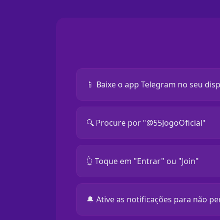
📱 Baixe o app Telegram no seu disp
🔍 Procure por "@55JogoOficial"
👆 Toque em "Entrar" ou "Join"
🔔 Ative as notificações para não p