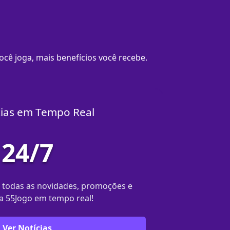
cê joga, mais benefícios você recebe.
cias em Tempo Real
24/7
e todas as novidades, promoções e
a 55Jogo em tempo real!
Ver Notícias