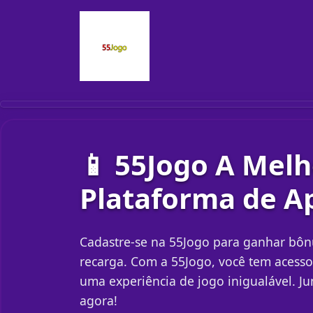
📱 55Jogo A Melh
Plataforma de A
Cadastre-se na 55Jogo para ganhar bôn
recarga. Com a 55Jogo, você tem acesso
uma experiência de jogo inigualável. J
agora!