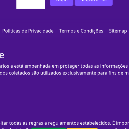
Políticas de Privacidade
Termos e Condições
Sitemap
de
uários e está empenhada em proteger todas as informações
os coletados são utilizados exclusivamente para fins de m
ar todas as regras e regulamentos estabelecidos. É impor