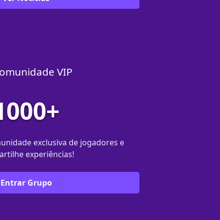
Comunidade VIP
1000+
unidade exclusiva de jogadores e
rtilhe experiências!
Entrar Grupo