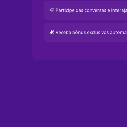
💬 Participe das conversas e interaj
🎁 Receba bônus exclusivos autom