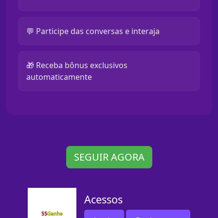
💬 Participe das conversas e interaja
🎁 Receba bônus exclusivos
automaticamente
SEGUIR AGORA
Acessos