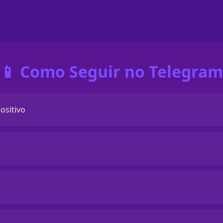
📱 Como Seguir no Telegram
ositivo