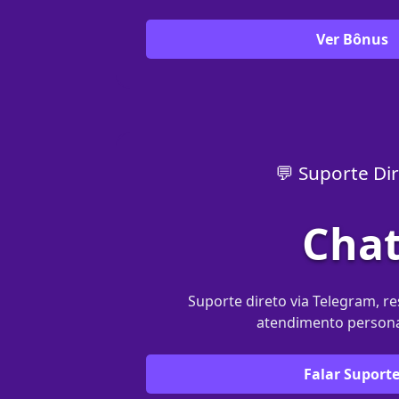
Ver Bônus
💬 Suporte Di
Cha
Suporte direto via Telegram, r
atendimento persona
Falar Suport