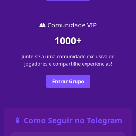
👥 Comunidade VIP
1000+
Junte-se a uma comunidade exclusiva de
jogadores e compartilhe experiências!
Entrar Grupo
📱 Como Seguir no Telegram