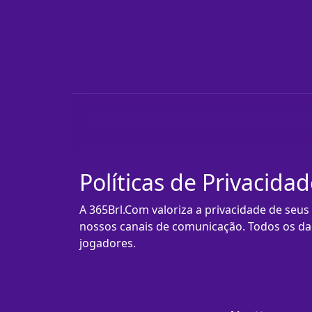
Políticas de Privacida
A 365Brl.Com valoriza a privacidade de seu
nossos canais de comunicação. Todos os dad
jogadores.