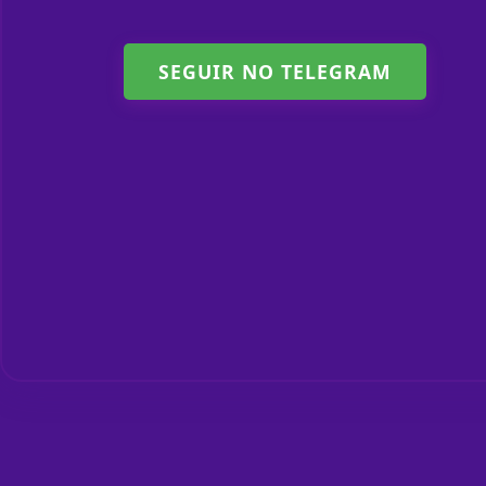
SEGUIR NO TELEGRAM