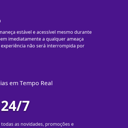
m
maneça estável e acessível mesmo durante
ondem imediatamente a qualquer ameaça
 experiência não será interrompida por
cias em Tempo Real
24/7
e todas as novidades, promoções e