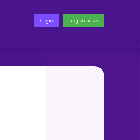
Login
Registrar-se