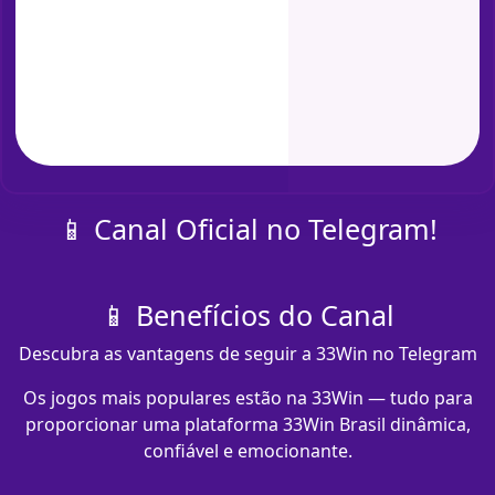
📱 Canal Oficial no Telegram!
📱 Benefícios do Canal
Descubra as vantagens de seguir a 33Win no Telegram
Os jogos mais populares estão na 33Win — tudo para
proporcionar uma plataforma 33Win Brasil dinâmica,
confiável e emocionante.