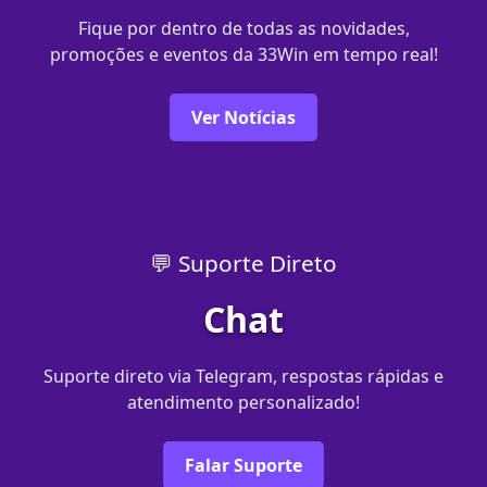
Fique por dentro de todas as novidades,
promoções e eventos da 33Win em tempo real!
Ver Notícias
💬 Suporte Direto
Chat
Suporte direto via Telegram, respostas rápidas e
atendimento personalizado!
Falar Suporte