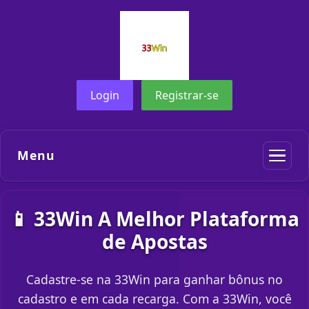
Login
Registrar-se
Menu
📱 33Win A Melhor Plataforma
de Apostas
Cadastre-se na 33Win para ganhar bônus no
cadastro e em cada recarga. Com a 33Win, você