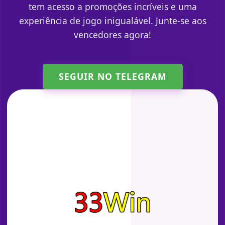
tem acesso a promoções incríveis e uma
experiência de jogo inigualável. Junte-se aos
vencedores agora!
SEGUIR NO TELEGRAM