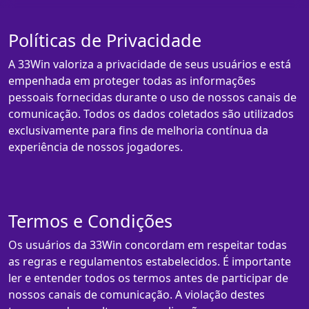
Políticas de Privacidade
A 33Win valoriza a privacidade de seus usuários e está
empenhada em proteger todas as informações
pessoais fornecidas durante o uso de nossos canais de
comunicação. Todos os dados coletados são utilizados
exclusivamente para fins de melhoria contínua da
experiência de nossos jogadores.
Termos e Condições
Os usuários da 33Win concordam em respeitar todas
as regras e regulamentos estabelecidos. É importante
ler e entender todos os termos antes de participar de
nossos canais de comunicação. A violação destes