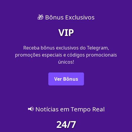
🎁 Bônus Exclusivos
VIP
Receba bônus exclusivos do Telegram,
promoções especiais e códigos promocionais
únicos!
Ver Bônus
📢 Notícias em Tempo Real
24/7