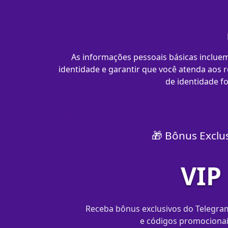
As informações pessoais básicas incluem
identidade e garantir que você atenda aos
de identidade fo
🎁 Bônus Exclu
VIP
Receba bônus exclusivos do Telegra
e códigos promocionai