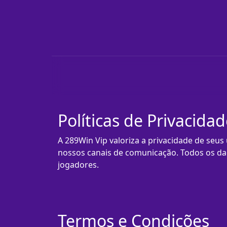
Políticas de Privacida
A 289Win Vip valoriza a privacidade de seu
nossos canais de comunicação. Todos os dad
jogadores.
Termos e Condições