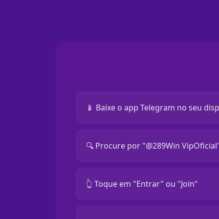
📱 Baixe o app Telegram no seu disp
🔍 Procure por "@289Win VipOficial
👆 Toque em "Entrar" ou "Join"