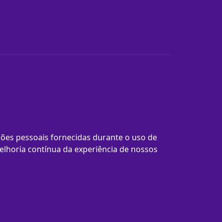
ções pessoais fornecidas durante o uso de
elhoria contínua da experiência de nossos