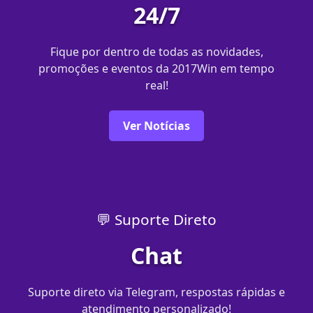
24/7
Fique por dentro de todas as novidades,
promoções e eventos da 2017Win em tempo
real!
Ver Notícias
💬 Suporte Direto
Chat
Suporte direto via Telegram, respostas rápidas e
atendimento personalizado!