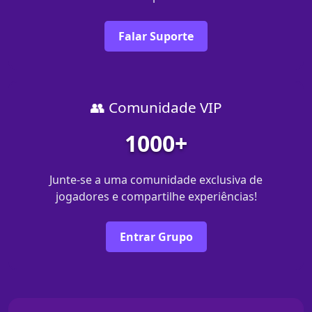
Falar Suporte
👥 Comunidade VIP
1000+
Junte-se a uma comunidade exclusiva de
jogadores e compartilhe experiências!
Entrar Grupo