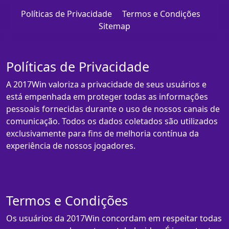
Políticas de Privacidade
Termos e Condições
Sitemap
Políticas de Privacidade
A 2017Win valoriza a privacidade de seus usuários e
está empenhada em proteger todas as informações
pessoais fornecidas durante o uso de nossos canais de
comunicação. Todos os dados coletados são utilizados
exclusivamente para fins de melhoria contínua da
experiência de nossos jogadores.
Termos e Condições
Os usuários da 2017Win concordam em respeitar todas