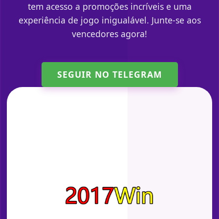
tem acesso a promoções incríveis e uma
experiência de jogo inigualável. Junte-se aos
vencedores agora!
SEGUIR NO TELEGRAM