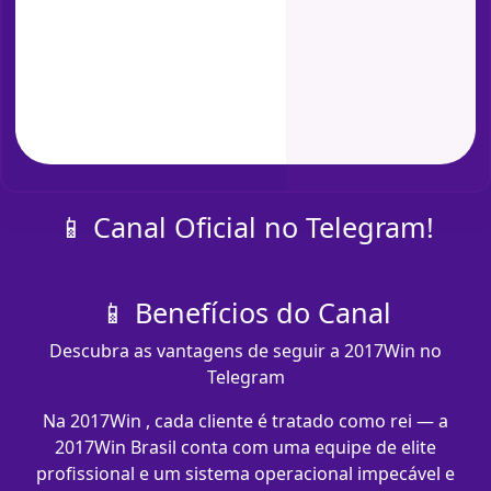
📱 Canal Oficial no Telegram!
📱 Benefícios do Canal
Descubra as vantagens de seguir a 2017Win no
Telegram
Na 2017Win , cada cliente é tratado como rei — a
2017Win Brasil conta com uma equipe de elite
profissional e um sistema operacional impecável e