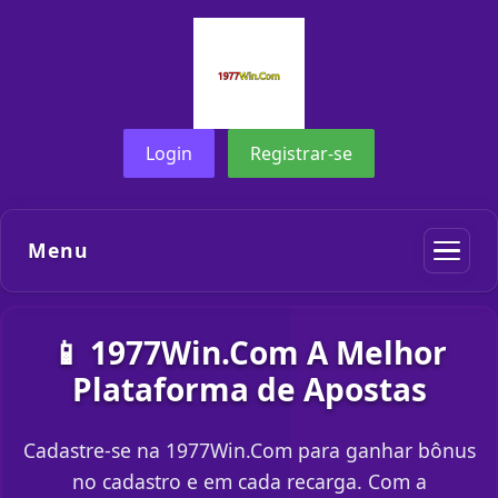
Login
Registrar-se
Menu
📱 1977Win.Com A Melhor
Plataforma de Apostas
Cadastre-se na 1977Win.Com para ganhar bônus
no cadastro e em cada recarga. Com a