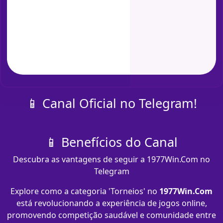
📱 Canal Oficial no Telegram!
📱 Benefícios do Canal
Descubra as vantagens de seguir a 1977Win.Com no
Telegram
Explore como a categoria 'Torneios' no
1977Win.Com
está revolucionando a experiência de jogos online,
promovendo competição saudável e comunidade entre