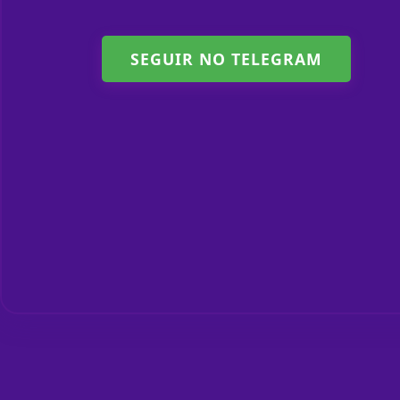
SEGUIR NO TELEGRAM