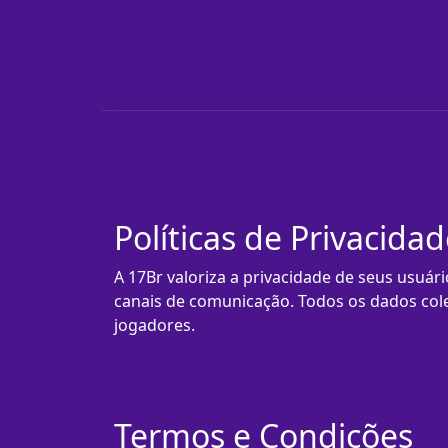
Políticas de Privacida
A 17Br valoriza a privacidade de seus usuá
canais de comunicação. Todos os dados cole
jogadores.
Termos e Condições