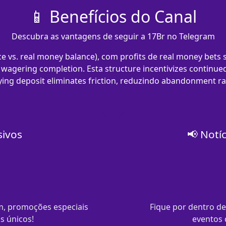
📱 Benefícios do Canal
Descubra as vantagens de seguir a 17Br no Telegram
e vs. real money balance), com profits de real money bets
wagering completion. Esta structure incentivizes contin
fying deposit eliminates friction, reduzindo abandonment r
sivos
📢 Notí
m, promoções especiais
Fique por dentro d
s únicos!
eventos 