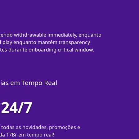
 sendo withdrawable immediately, enquanto
ued play enquanto mantém transparency
ates durante onboarding critical window.
cias em Tempo Real
24/7
e todas as novidades, promoções e
da 17Br em tempo real!