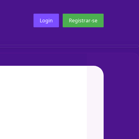
Login
Registrar-se