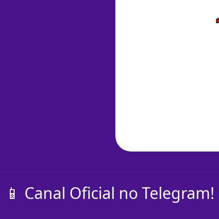
📱 Canal Oficial no Telegram!