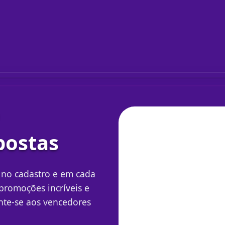
postas
 no cadastro e em cada
promoções incríveis e
unte-se aos vencedores