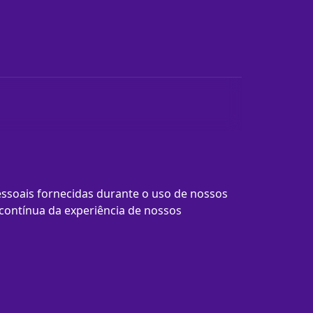
essoais fornecidas durante o uso de nossos
 contínua da experiência de nossos