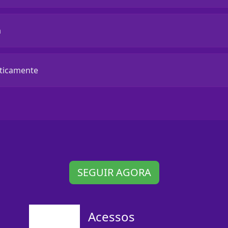
a
aticamente
SEGUIR AGORA
Acessos