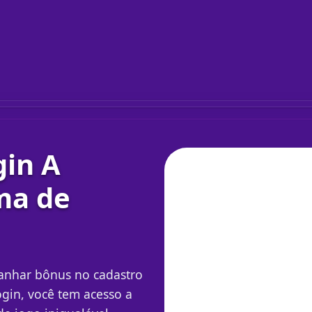
gin A
ma de
ganhar bônus no cadastro
gin, você tem acesso a