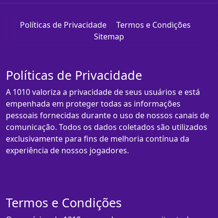
Políticas de Privacidade
Termos e Condições
Sitemap
Políticas de Privacidade
A 1010 valoriza a privacidade de seus usuários e está
empenhada em proteger todas as informações
pessoais fornecidas durante o uso de nossos canais de
comunicação. Todos os dados coletados são utilizados
exclusivamente para fins de melhoria contínua da
experiência de nossos jogadores.
Termos e Condições