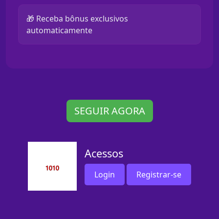
🎁 Receba bônus exclusivos
automaticamente
SEGUIR AGORA
Acessos
Login
Registrar-se